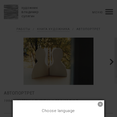
художник
владимир
МЕНЮ
сулягин
Биография
РАБОТЫ
/
КНИГА ХУДОЖНИКА
/
АВТОПОРТРЕТ
хронология
персональные выставки
групповые выставки
аукционы
коллекции
конкурсы
влияние
монографии в рукописи
книги
рецензии
пресса
портрет
Тексты
Работы
избранное
коллаж
живопись
графика
объемный коллаж
книга художника
керамика
АВТОПОРТРЕТ
монументальное
1994
КАРТОН
ВЫРУБКА
29,1×19,8×1,7
Контакты
Choose language
english version