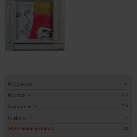
Избранное
★
Коллаж
155
портрет
Живопись
824
пейзаж и натюрморт
портрет
Графика
79
миф и древнерусское
армейский портрет
тушь
Объемный коллаж
20
абстракция