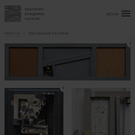
художник
владимир
МЕНЮ
сулягин
Биография
РАБОТЫ
/
ОБЪЕМНЫЙ КОЛЛАЖ
хронология
персональные выставки
2
групповые выставки
аукционы
коллекции
конкурсы
влияние
монографии в рукописи
книги
рецензии
пресса
портрет
Тексты
Работы
3
избранное
коллаж
живопись
графика
объемный коллаж
книга художника
керамика
монументальное
Контакты
english version