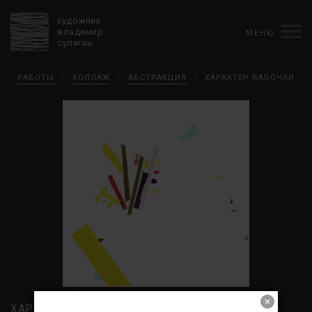
художник
владимир
МЕНЮ
сулягин
Биография
РАБОТЫ
/
КОЛЛАЖ
/
АБСТРАКЦИЯ
/
ХАРАКТЕР БАБОЧКИ
хронология
персональные выставки
групповые выставки
аукционы
коллекции
конкурсы
влияние
монографии в рукописи
книги
рецензии
пресса
портрет
Тексты
Работы
избранное
коллаж
живопись
графика
объемный коллаж
книга художника
керамика
монументальное
Контакты
english version
ХАРАКТЕР БАБОЧКИ