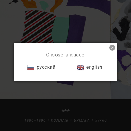
Choose language
русский
english
***
1986–1996
КОЛЛАЖ
БУМАГА
59×60