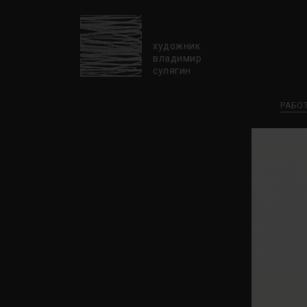
художник
владимир
сулягин
РАБО