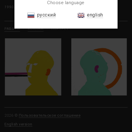
Choose language
1990X
КОЛЛАЖ
БУМАГА
59×60
русский
english
РАБОТЫ
/
КОЛЛАЖ
/
ПОРТРЕТ
2026 ©
Пользовательское соглашение
English version