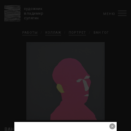
художник
владимир
МЕНЮ
сулягин
Биография
РАБОТЫ
/
КОЛЛАЖ
/
ПОРТРЕТ
/
ВАН ГОГ
хронология
персональные выставки
групповые выставки
аукционы
коллекции
конкурсы
влияние
монографии в рукописи
книги
рецензии
пресса
портрет
Тексты
Работы
избранное
коллаж
живопись
графика
объемный коллаж
книга художника
керамика
монументальное
Контакты
english version
ВАН ГОГ