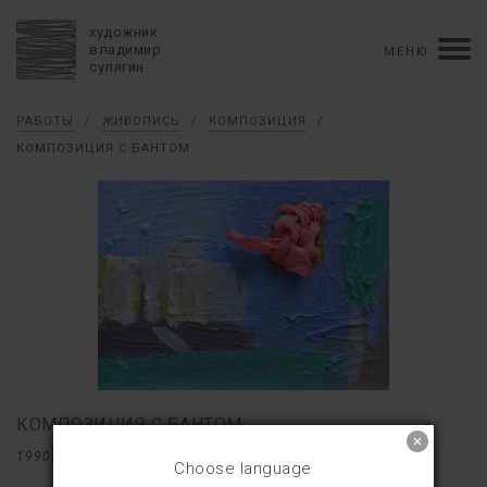
художник
владимир
МЕНЮ
сулягин
Биография
РАБОТЫ
/
ЖИВОПИСЬ
/
КОМПОЗИЦИЯ
/
хронология
персональные выставки
КОМПОЗИЦИЯ С БАНТОМ
групповые выставки
аукционы
коллекции
конкурсы
влияние
монографии в рукописи
книги
рецензии
пресса
портрет
Тексты
Работы
избранное
коллаж
живопись
графика
объемный коллаж
книга художника
керамика
монументальное
КОМПОЗИЦИЯ С БАНТОМ
Контакты
1990X–2000X
15×20
Choose language
english version