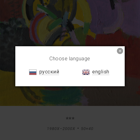
Choose language
русский
english
***
1980X–2000X
50×40