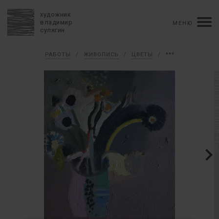
художник
владимир
МЕНЮ
сулягин
Биография
РАБОТЫ
/
ЖИВОПИСЬ
/
ЦВЕТЫ
/
***
хронология
персональные выставки
групповые выставки
аукционы
коллекции
конкурсы
влияние
монографии в рукописи
книги
рецензии
пресса
портрет
Тексты
Работы
избранное
коллаж
живопись
графика
объемный коллаж
книга художника
керамика
монументальное
Контакты
english version