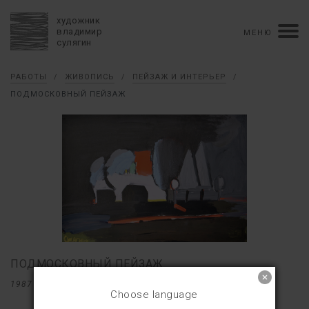
художник
владимир
МЕНЮ
сулягин
Биография
РАБОТЫ
/
ЖИВОПИСЬ
/
ПЕЙЗАЖ И ИНТЕРЬЕР
/
хронология
персональные выставки
ПОДМОСКОВНЫЙ ПЕЙЗАЖ
групповые выставки
аукционы
коллекции
конкурсы
влияние
монографии в рукописи
книги
рецензии
пресса
портрет
Тексты
Работы
избранное
коллаж
живопись
графика
объемный коллаж
книга художника
керамика
монументальное
ПОДМОСКОВНЫЙ ПЕЙЗАЖ
Контакты
1987
38×56
Choose language
english version