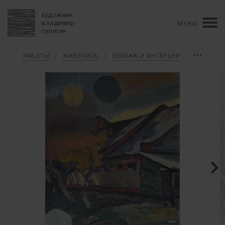
художник
владимир
МЕНЮ
сулягин
Биография
РАБОТЫ
/
ЖИВОПИСЬ
/
ПЕЙЗАЖ И ИНТЕРЬЕР
/
***
хронология
персональные выставки
групповые выставки
аукционы
коллекции
конкурсы
влияние
монографии в рукописи
книги
рецензии
пресса
портрет
Тексты
Работы
избранное
коллаж
живопись
графика
объемный коллаж
книга художника
керамика
монументальное
Контакты
english version