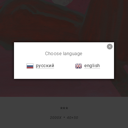
Choose language
русский
english
***
2000X
40×50