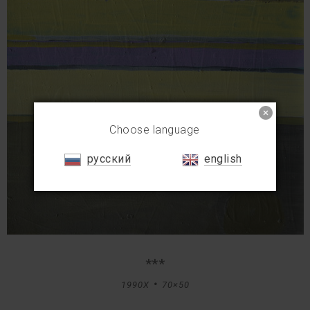
Choose language
русский
english
***
1990X
70×50