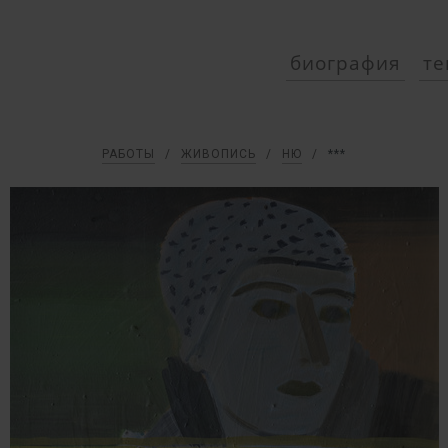
биография
те
РАБОТЫ
/
ЖИВОПИСЬ
/
НЮ
/
***