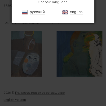
Choose language
1980X–2000X
35×35
русский
english
РАБОТЫ
/
ЖИВОПИСЬ
/
ПОРТРЕТ
2026 ©
Пользовательское соглашение
English version