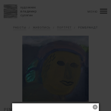
художник
владимир
МЕНЮ
сулягин
Биография
РАБОТЫ
/
ЖИВОПИСЬ
/
ПОРТРЕТ
/
РЕМБРАНДТ
хронология
персональные выставки
групповые выставки
аукционы
коллекции
конкурсы
влияние
монографии в рукописи
книги
рецензии
пресса
портрет
Тексты
Работы
избранное
коллаж
живопись
графика
объемный коллаж
книга художника
керамика
монументальное
Контакты
english version
РЕМБРАНДТ