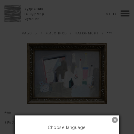
художник
владимир
МЕНЮ
сулягин
Биография
РАБОТЫ
/
ЖИВОПИСЬ
/
НАТЮРМОРТ
/
***
хронология
персональные выставки
групповые выставки
аукционы
коллекции
конкурсы
влияние
монографии в рукописи
книги
рецензии
пресса
портрет
Тексты
Работы
избранное
коллаж
живопись
графика
объемный коллаж
книга художника
керамика
монументальное
***
Контакты
1980X
50×70
Choose language
english version