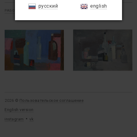
русский
english
РАБОТЫ
/
ЖИВОПИСЬ
/
НАТЮРМОРТ
2026 ©
Пользовательское соглашение
English version
instagram
vk