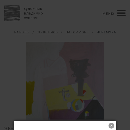
художник
владимир
МЕНЮ
сулягин
Биография
РАБОТЫ
/
ЖИВОПИСЬ
/
НАТЮРМОРТ
/
ЧЕРЕМУХА
хронология
персональные выставки
групповые выставки
аукционы
коллекции
конкурсы
влияние
монографии в рукописи
книги
рецензии
пресса
портрет
Тексты
Работы
избранное
коллаж
живопись
графика
объемный коллаж
книга художника
керамика
монументальное
Контакты
english version
ЧЕРЕМУХА