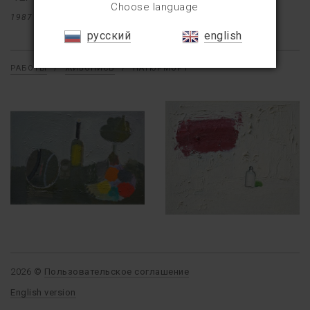
Choose language
1987
104×104
русский
english
РАБОТЫ
/
ЖИВОПИСЬ
/
НАТЮРМОРТ
2026 ©
Пользовательское соглашение
English version