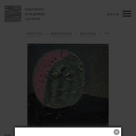
художник
владимир
МЕНЮ
сулягин
Биография
РАБОТЫ
/
ЖИВОПИСЬ
/
АРБУЗЫ
/
***
хронология
персональные выставки
групповые выставки
аукционы
коллекции
конкурсы
влияние
монографии в рукописи
книги
рецензии
пресса
портрет
Тексты
Работы
избранное
коллаж
живопись
графика
объемный коллаж
книга художника
керамика
монументальное
Контакты
english version
***