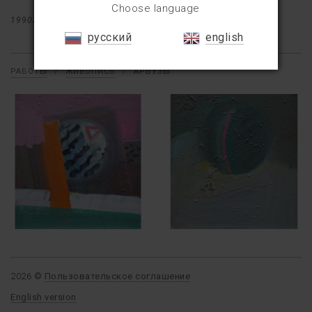
Choose language
1990X
КАРТОН
МАСЛО
32×32
русский
english
РАБОТЫ
/
ЖИВОПИСЬ
/
АРБУЗЫ
2026 ©
Пользовательское соглашение
English version