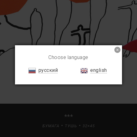
Choose language
русский
english
***
БУМАГА
ТУШЬ
32×45