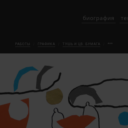
биография
те
РАБОТЫ
/
ГРАФИКА
/
ТУШЬ И ЦВ. БУМАГА
/
***