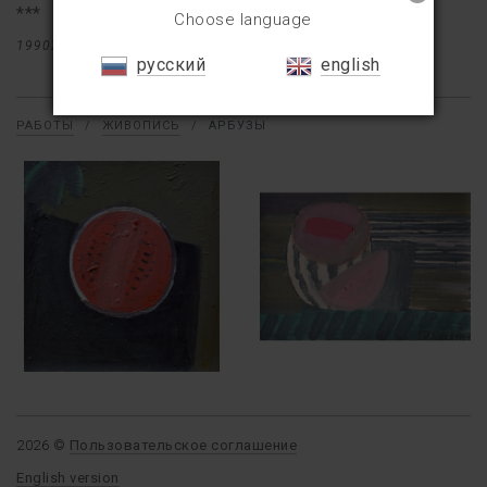
***
Choose language
1990X
35×32
русский
english
РАБОТЫ
/
ЖИВОПИСЬ
/
АРБУЗЫ
2026 ©
Пользовательское соглашение
English version