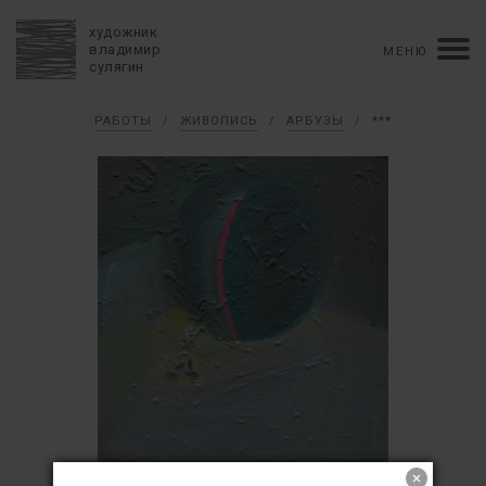
художник
владимир
МЕНЮ
сулягин
Биография
РАБОТЫ
/
ЖИВОПИСЬ
/
АРБУЗЫ
/
***
хронология
персональные выставки
групповые выставки
аукционы
коллекции
конкурсы
влияние
монографии в рукописи
книги
рецензии
пресса
портрет
Тексты
Работы
избранное
коллаж
живопись
графика
объемный коллаж
книга художника
керамика
монументальное
Контакты
english version